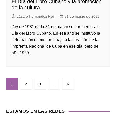
El Día del Libro Cubano y la promoción
de la cultura
Lázaro Hernández Rey
31 de marzo de 2025
Desde 1981 cada 31 de marzo se conmemora el
Día del Libro Cubano. En ese año se instituyó la
celebración como homenaje a la creación de la
Imprenta Nacional de Cuba en ese día, pero del
año 1959.
Paginación
1
2
3
…
6
de
entradas
ESTAMOS EN LAS REDES