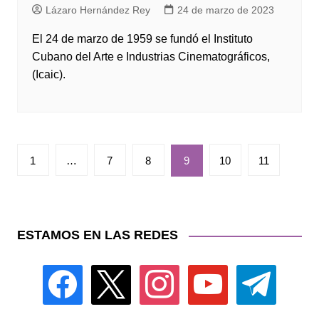
Lázaro Hernández Rey
24 de marzo de 2023
El 24 de marzo de 1959 se fundó el Instituto
Cubano del Arte e Industrias Cinematográficos,
(Icaic).
Paginación
1
…
7
8
9
10
11
de
entradas
ESTAMOS EN LAS REDES
facebook
x
instagram
youtube
telegram