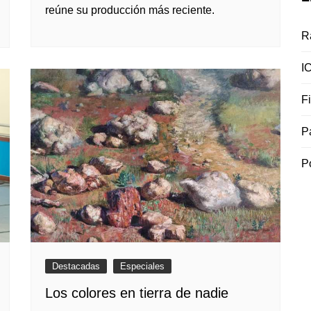
reúne su producción más reciente.
R
I
F
P
P
Destacadas
Especiales
Los colores en tierra de nadie