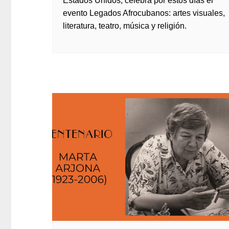
Estados Unidos, celebra por estos días el
evento Legados Afrocubanos: artes visuales,
literatura, teatro, música y religión.