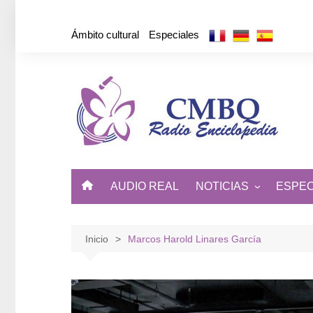
Saltar
al
Ámbito cultural
Especiales
contenido
AUDIO REAL
NOTICIAS
ESPEC
ÁMBITO CULTURAL
DE CUBA Y EL MUNDO
Inicio
Marcos Harold Linares García