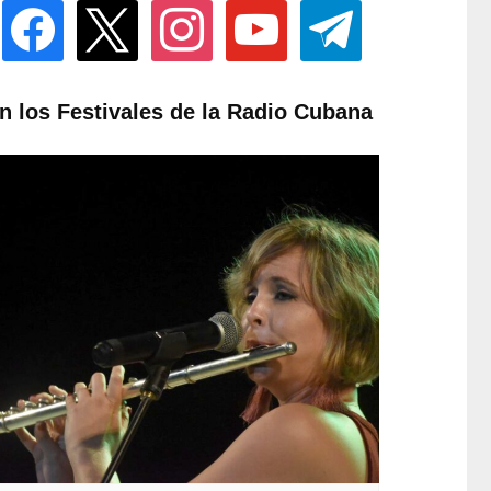
facebook
x
instagram
youtube
telegram
n los Festivales de la Radio Cubana