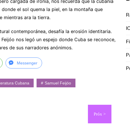
pero cargada de ironía, nos recuerda que la cubanía
y donde el sol quema la piel, en la montaña que
R
 mientras ara la tierra.
I
ltural contemporánea, desafía la erosión identitaria.
, Feijóo nos legó un espejo donde Cuba se reconoce,
F
ares de sus narradores anónimos.
P
Messenger
P
teratura Cubana
Samuel Feijóo