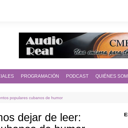
IALES
PROGRAMACIÓN
PODCAST
QUIÉNES SO
uentos populares cubanos de humor
os dejar de leer:
E