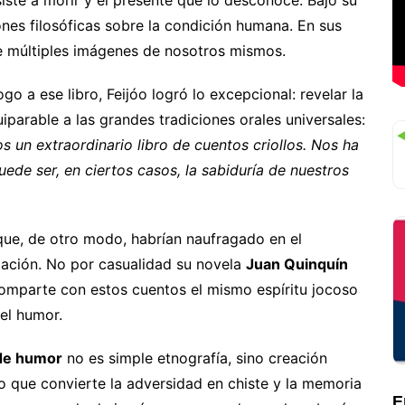
siste a morir y el presente que lo desconoce. Bajo su
iones filosóficas sobre la condición humana. En sus
ve múltiples imágenes de nosotros mismos.
o a ese libro, Feijóo logró lo excepcional: revelar la
parable a las grandes tradiciones orales universales:
 un extraordinario libro de cuentos criollos. Nos ha
ede ser, en ciertos casos, la sabiduría de nuestros
 que, de otro modo, habrían naufragado en el
zación. No por casualidad su novela
Juan Quinquín
comparte con estos cuentos el mismo espíritu jocoso
del humor.
de humor
no es simple etnografía, sino creación
blo que convierte la adversidad en chiste y la memoria
E