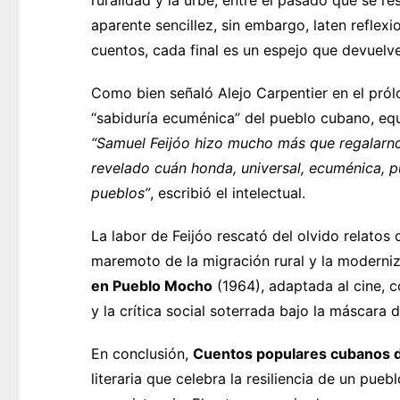
ruralidad y la urbe, entre el pasado que se re
aparente sencillez, sin embargo, laten reflex
cuentos, cada final es un espejo que devuel
Como bien señaló Alejo Carpentier en el prólog
“sabiduría ecuménica” del pueblo cubano, equi
“Samuel Feijóo hizo mucho más que regalarnos
revelado cuán honda, universal, ecuménica, pu
pueblos”
, escribió el intelectual.
La labor de Feijóo rescató del olvido relatos
maremoto de la migración rural y la moderni
en Pueblo Mocho
(1964), adaptada al cine, 
y la crítica social soterrada bajo la máscara 
En conclusión,
Cuentos populares cubanos 
literaria que celebra la resiliencia de un pue