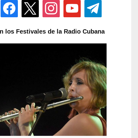
facebook
x
instagram
youtube
telegram
n los Festivales de la Radio Cubana