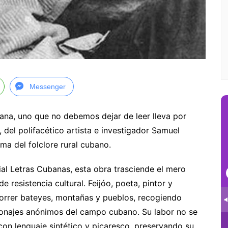
Messenger
ubana, uno que no debemos dejar de leer lleva por
, del polifacético artista e investigador Samuel
ma del folclore rural cubano.
ial Letras Cubanas, esta obra trasciende el mero
e resistencia cultural. Feijóo, poeta, pintor y
orrer bateyes, montañas y pueblos, recogiendo
rsonajes anónimos del campo cubano. Su labor no se
 con lenguaje sintético y picaresco, preservando su