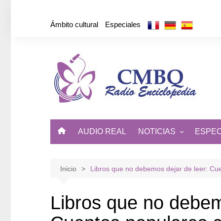
Saltar
al
Ámbito cultural
Especiales
contenido
AUDIO REAL
NOTICIAS
ESPEC
ÁMBITO CULTURAL
DE CUBA Y EL MUNDO
Inicio
Libros que no debemos dejar de leer: C
Libros que no debem