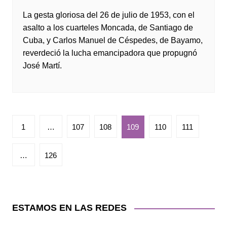
La gesta gloriosa del 26 de julio de 1953, con el
asalto a los cuarteles Moncada, de Santiago de
Cuba, y Carlos Manuel de Céspedes, de Bayamo,
reverdeció la lucha emancipadora que propugnó
José Martí.
Paginación
1
…
107
108
109
110
111
de
entradas
…
126
ESTAMOS EN LAS REDES