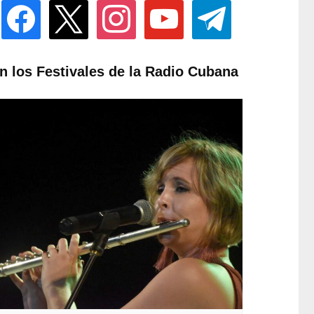
facebook
x
instagram
youtube
telegram
n los Festivales de la Radio Cubana