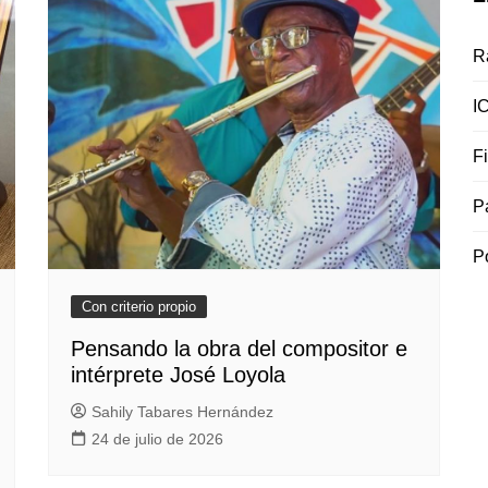
R
I
F
P
P
Con criterio propio
Pensando la obra del compositor e
intérprete José Loyola
Sahily Tabares Hernández
24 de julio de 2026