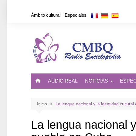
Saltar
al
Ámbito cultural
Especiales
contenido
AUDIO REAL
NOTICIAS
ESPEC
ÁMBITO CULTURAL
DE CUBA Y EL MUNDO
Inicio
La lengua nacional y la identidad cultura
La lengua nacional y 