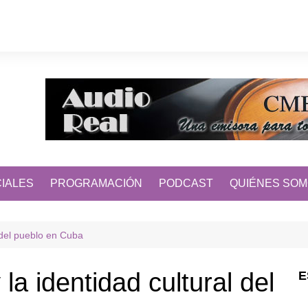
IALES
PROGRAMACIÓN
PODCAST
QUIÉNES SO
l del pueblo en Cuba
la identidad cultural del
E