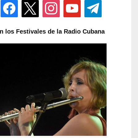
facebook
x
instagram
youtube
telegram
n los Festivales de la Radio Cubana