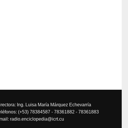
irectora: Ing. Luisa María Márquez Echevarría
eléfonos: (+53) 78384587 - 78361882 - 78361883
mail: radio.enciclopedia@icrt.cu