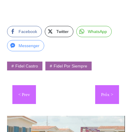
Facebook
Twitter
WhatsApp
Messenger
Fidel Castro
Fidel Por Siempre
Navegación
de
entradas