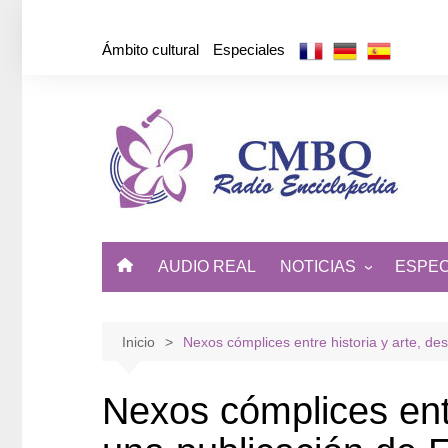
Saltar
al
Ámbito cultural
Especiales
contenido
AUDIO REAL
NOTICIAS
ESPEC
ÁMBITO CULTURAL
DE CUBA Y EL MUNDO
Inicio
Nexos cómplices entre historia y arte, de
Nexos cómplices entr