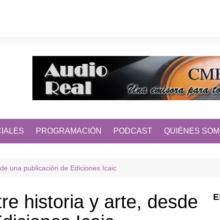
IALES
PROGRAMACIÓN
PODCAST
QUIÉNES SO
sde una publicación de Ediciones Icaic
e historia y arte, desde
E