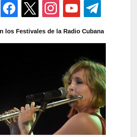
facebook
x
instagram
youtube
telegram
n los Festivales de la Radio Cubana