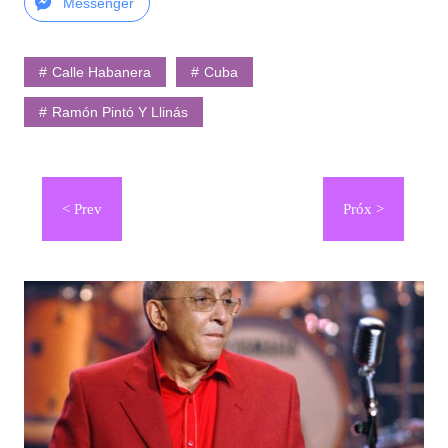
Messenger
Calle Habanera
Cuba
Ramón Pintó Y Llinás
Navegación
de
entradas