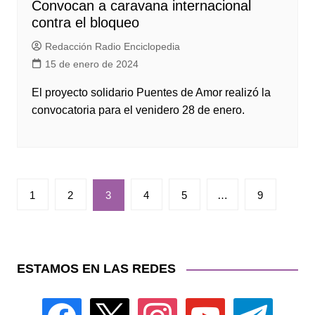
Convocan a caravana internacional
contra el bloqueo
Redacción Radio Enciclopedia
15 de enero de 2024
El proyecto solidario Puentes de Amor realizó la
convocatoria para el venidero 28 de enero.
Paginación
1
2
3
4
5
…
9
de
entradas
ESTAMOS EN LAS REDES
facebook
x
instagram
youtube
telegram