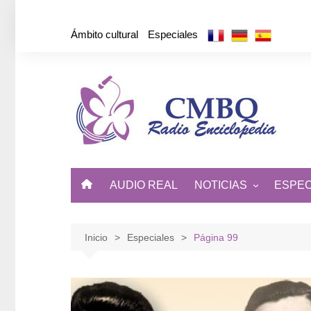
Saltar
al
Ámbito cultural
Especiales
contenido
AUDIO REAL
NOTICIAS
ESPEC
ÁMBITO CULTURAL
DE CUBA Y EL MUNDO
Inicio
Especiales
Página 99