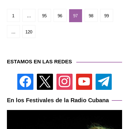
Paginación
1
…
95
96
97
98
99
de
entradas
…
120
ESTAMOS EN LAS REDES
facebook
x
instagram
youtube
telegram
En los Festivales de la Radio Cubana